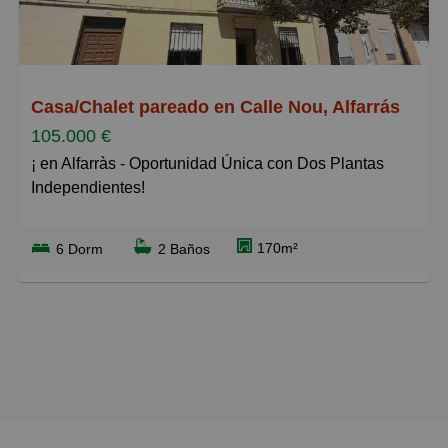
Grandes
Casa/Chalet pareado en Calle Nou, Alfarrás
105.000 €
¡ en Alfarràs - Oportunidad Única con Dos Plantas
Independientes!
¡Descubre esta excepcional casa en Alfarràs que te
170m²
6 Dorm
2 Baños
ofrece múltiples posibilidades! Se trata de una
vivienda con dos plantas completamente
independientes, cada una con acceso y entrada
separados. Con 170 m² construidos sobre una parcela
de 253 m², este inmueble es perfecto para familias
numerosas, inversores o quienes buscan flexibilidad
en el uso del espacio.