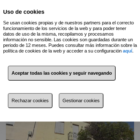
Select Language
▼
Uso de cookies
974432074
Se usan cookies propias y de nuestros partners para el correcto
funcionamiento de los servicios de la web y para poder tener
datos de uso de la misma, recopilamos y procesamos
información no sensible. Las cookies son guardadas durante un
1
Inmuebles
Alfarrás (Lleida)
periodo de 12 meses. Puedes consultar más información sobre la
política de cookies de la web y acceder a su configuración
aquí
.
Lista
Mapa
Filtros
Aceptar todas las cookies y seguir navegando
más reciente
más reciente
Rechazar cookies
Gestionar cookies
Menos reciente
Baratos
Caros
Pequeños