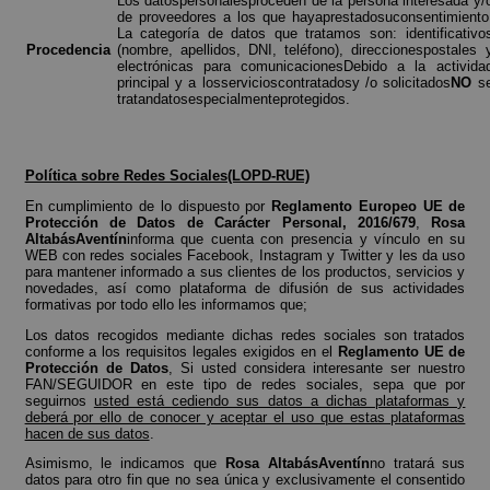
Los datospersonalesproceden de la persona interesada y/
de proveedores a los que hayaprestadosuconsentimiento
La categoría de datos que tratamos son: identificativo
Procedencia
(nombre, apellidos, DNI, teléfono), direccionespostales 
electrónicas para comunicacionesDebido a la activida
principal y a losservicioscontratadosy /o solicitados
NO
s
tratandatosespecialmenteprotegidos.
Política sobre Redes Sociales(LOPD-RUE)
En cumplimiento de lo dispuesto por
Reglamento Europeo UE de
Protección de Datos de Carácter Personal, 2016/679
,
Rosa
AltabásAventín
informa que cuenta con presencia y vínculo en su
WEB con redes sociales Facebook, Instagram y Twitter y les da uso
para mantener informado a sus clientes de los productos, servicios y
novedades, así como plataforma de difusión de sus actividades
formativas por todo ello les informamos que;
Los datos recogidos mediante dichas redes sociales son tratados
conforme a los requisitos legales exigidos en el
Reglamento UE de
Protección de Datos
, Si usted considera interesante ser nuestro
FAN/SEGUIDOR en este tipo de redes sociales, sepa que por
seguirnos
usted está cediendo sus datos a dichas plataformas y
deberá por ello de conocer y aceptar el uso que estas plataformas
hacen de sus datos
.
Asimismo, le indicamos que
Rosa AltabásAventín
no tratará sus
datos para otro fin que no sea única y exclusivamente el consentido