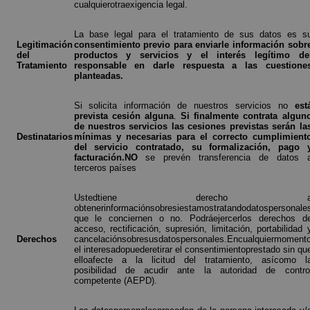
cualquierotraexigencia legal.
La base legal para el tratamiento de sus datos es s
Legitimación
consentimiento previo para enviarle información sobr
del
productos y servicios y el interés legítimo de
Tratamiento
responsable en darle respuesta a las cuestione
planteadas.
Si solicita información de nuestros servicios no
est
prevista cesión alguna
.
Si finalmente contrata algun
de nuestros servicios las cesiones previstas serán la
Destinatarios
mínimas y necesarias para el correcto cumplimient
del servicio contratado, su formalización, pago 
facturación.NO
se prevén transferencia de datos 
terceros países
Ustedtiene derecho 
obtenerinformaciónsobresiestamostratandodatospersonale
que le conciernen o no. Podráejercerlos derechos d
acceso, rectificación, supresión, limitación, portabilidad 
Derechos
cancelaciónsobresusdatospersonales.Encualquiermoment
el interesadopuederetirar el consentimientoprestado sin qu
elloafecte a la licitud del tratamiento, asícomo l
posibilidad de acudir ante la autoridad de contro
competente (AEPD).