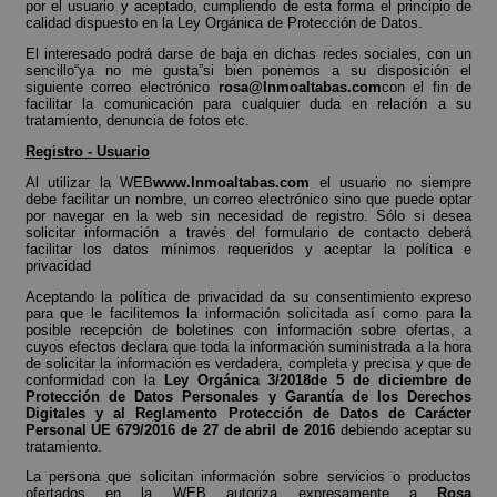
por el usuario y aceptado, cumpliendo de esta forma el principio de
calidad dispuesto en la Ley Orgánica de Protección de Datos.
El interesado podrá darse de baja en dichas redes sociales, con un
sencillo“ya no me gusta”si bien ponemos a su disposición el
siguiente correo electrónico
rosa@Inmoaltabas.com
con el fin de
facilitar la comunicación para cualquier duda en relación a su
tratamiento, denuncia de fotos etc.
Registro - Usuario
Al utilizar la WEB
www.Inmoaltabas.com
el usuario no siempre
debe facilitar un nombre, un correo electrónico sino que puede optar
por navegar en la web sin necesidad de registro. Sólo si desea
solicitar información a través del formulario de contacto deberá
facilitar los datos mínimos requeridos y aceptar la política e
privacidad
Aceptando la política de privacidad da su consentimiento expreso
para que le facilitemos la información solicitada así como para la
posible recepción de boletines con información sobre ofertas, a
cuyos efectos declara que toda la información suministrada a la hora
de solicitar la información es verdadera, completa y precisa y que de
conformidad con la
Ley Orgánica 3/2018de 5 de diciembre de
Protección de Datos Personales y Garantía de los Derechos
Digitales y al Reglamento Protección de Datos de Carácter
Personal UE 679/2016 de 27 de abril de 2016
debiendo aceptar su
tratamiento.
La persona que solicitan información sobre servicios o productos
ofertados en la WEB autoriza expresamente a
Rosa