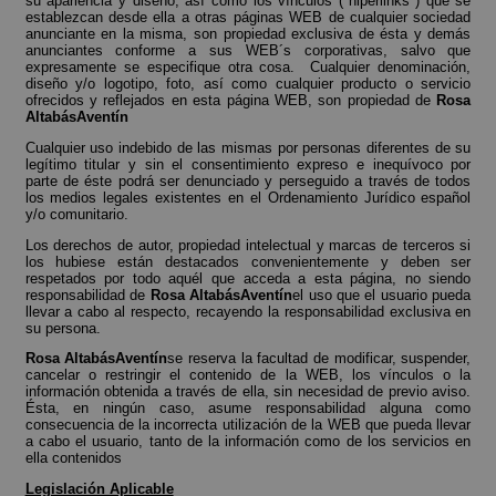
su apariencia y diseño, así como los vínculos ("hiperlinks") que se
establezcan desde ella a otras páginas WEB de cualquier sociedad
anunciante en la misma, son propiedad exclusiva de ésta y demás
anunciantes conforme a sus WEB´s corporativas, salvo que
expresamente se especifique otra cosa. Cualquier denominación,
diseño y/o logotipo, foto, así como cualquier producto o servicio
ofrecidos y reflejados en esta página WEB, son propiedad de
Rosa
AltabásAventín
Cualquier uso indebido de las mismas por personas diferentes de su
legítimo titular y sin el consentimiento expreso e inequívoco por
parte de éste podrá ser denunciado y perseguido a través de todos
los medios legales existentes en el Ordenamiento Jurídico español
y/o comunitario.
Los derechos de autor, propiedad intelectual y marcas de terceros si
los hubiese están destacados convenientemente y deben ser
respetados por todo aquél que acceda a esta página, no siendo
responsabilidad de
Rosa AltabásAventín
el uso que el usuario pueda
llevar a cabo al respecto, recayendo la responsabilidad exclusiva en
su persona.
Rosa AltabásAventín
se reserva la facultad de modificar, suspender,
cancelar o restringir el contenido de la WEB, los vínculos o la
información obtenida a través de ella, sin necesidad de previo aviso.
Ésta, en ningún caso, asume responsabilidad alguna como
consecuencia de la incorrecta utilización de la WEB que pueda llevar
a cabo el usuario, tanto de la información como de los servicios en
ella contenidos
Legislación Aplicable