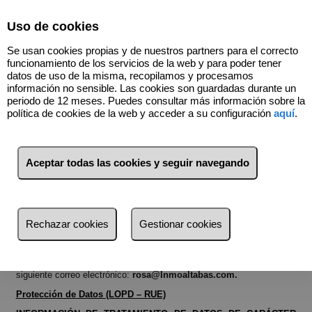
Select Language
▼
Uso de cookies
974432074
Se usan cookies propias y de nuestros partners para el correcto
funcionamiento de los servicios de la web y para poder tener
datos de uso de la misma, recopilamos y procesamos
información no sensible. Las cookies son guardadas durante un
Términos y condiciones de protección de datos
periodo de 12 meses. Puedes consultar más información sobre la
política de cookies de la web y acceder a su configuración
aquí
.
AVISOLEGAL Y POLITICA DE PRIVACIDAD
Aviso Legal (LSSI)
Aceptar todas las cookies y seguir navegando
La presente página Web ha sido diseñada para dar a conocer los
servicios ofertados por
Rosa AltabásAventín
. Es por ello que en
cumplimiento de lo exigido en la Ley 34/2002 se le informa que la
presente página
www.Inmoaltabas.com
y su dominio pertenece a
Rosa AltabásAventín
con
DNI
73197735M
y domicilio social en
Avda.
Rechazar cookies
Gestionar cookies
del Pilar, 10, bajos, 22500, Binéfar, Huesca
,
Rosa AltabásAventín
es titular de los derechos de propiedad intelectual sobre las
Webs
y
sus contenidos, sin perjuicio de los derechos legítimos de
terceros.Usted puede ponerse en contacto con nosotros en el
siguiente correo electrónico:
rosa@Inmoaltabas.com.
Protección de Datos (LOPD – RUE)