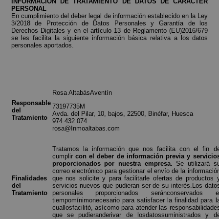
INFORMACIÓN DE TRATAMIENTO DE DATOS DE CARÁCTER
PERSONAL
En cumplimiento del deber legal de información establecido en la Ley
3/2018 de Protección de Datos Personales y Garantía de los
Derechos Digitales y en el artículo 13 de Reglamento (EU)2016/679
se les facilita la siguiente información básica relativa a los datos
personales aportados.
Rosa AltabásAventín
Responsable
73197735M
del
Avda. del Pilar, 10, bajos, 22500, Binéfar, Huesca
Tratamiento
974 432 074
rosa@Inmoaltabas.com
Tratamos la información que nos facilita con el fin d
cumplir
con el deber de información previa y servicio
proporcionados por nuestra empresa.
Se utilizará s
correo electrónico para gestionar el envío de la informació
Finalidades
que nos solicite y para facilitarle ofertas de productos 
del
servicios nuevos que pudieran ser de su interés.Los dato
Tratamiento
personales proporcionados seránconservados e
tiempomínimonecesario para satisfacer la finalidad para l
cuallosfacilitó, asícomo para atender las responsabilidade
que se pudieranderivar de losdatossuministrados y d