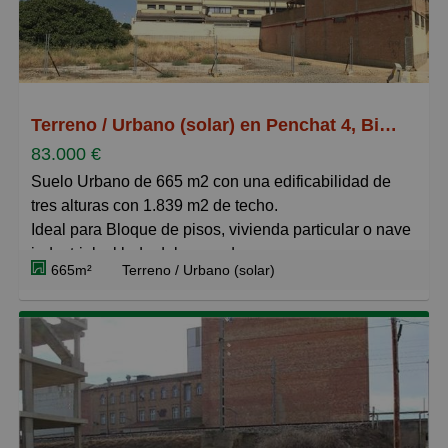
incremento de población y esta es la oportunidad que
tu negocio está esperando.
No dudes en ponerte en contacto con nosotros y te
informaremos.
Terreno / Urbano (solar) en Penchat 4, Binéfar
83.000 €
Suelo Urbano de 665 m2 con una edificabilidad de
tres alturas con 1.839 m2 de techo.
Ideal para Bloque de pisos, vivienda particular o nave
industrial, al lado del mercadona.
665m²
Terreno / Urbano (solar)