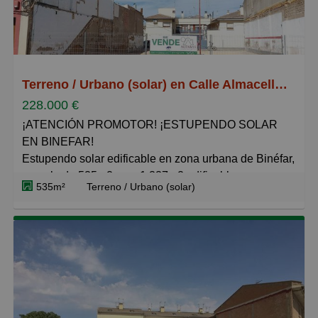
Terreno / Urbano (solar) en Calle Almacellas 27, Binéfar
228.000 €
¡ATENCIÓN PROMOTOR! ¡ESTUPENDO SOLAR
EN BINEFAR!
Estupendo solar edificable en zona urbana de Binéfar,
parcela de 535m2, con 1.337m2 edificables y
535m²
Terreno / Urbano (solar)
posibilidad de construir 19 viviendas con parkings y
trasteros.
Edificabilidad de 3 alturas.
Da a dos calles, calle Almacellas con orientación sur-
oeste (arteria principal de entrada y salida de Binéfar
desde Lérida) y calle Progreso con orientación norte-
este (calle tranquila y cerca de centro educativo)
Binéfar necesita viviendas debido a su gran