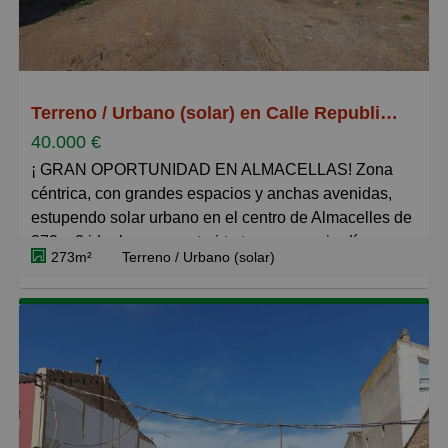
Terreno / Urbano (solar) en Calle Republica Argentina 24, Almacelles
40.000 €
¡ GRAN OPORTUNIDAD EN ALMACELLAS! Zona
céntrica, con grandes espacios y anchas avenidas,
estupendo solar urbano en el centro de Almacelles de
273 m2 ideal para construirte tu casa con jardín.
273m²
Terreno / Urbano (solar)
¿Porque vivir en un piso pudiendo hacerte en este
magnífico solar tu casa?
Ven e infórmate sin compromiso en tu API colegiado
de Binéfar.
¡ Tu inmobiliaria de confianza!