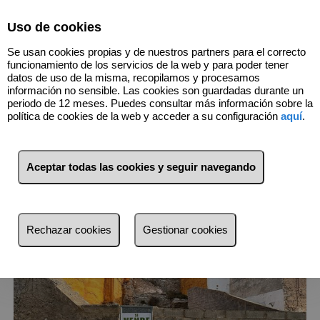
Select Language
▼
Uso de cookies
974432074
Se usan cookies propias y de nuestros partners para el correcto
funcionamiento de los servicios de la web y para poder tener
datos de uso de la misma, recopilamos y procesamos
información no sensible. Las cookies son guardadas durante un
6
Inmuebles
periodo de 12 meses. Puedes consultar más información sobre la
política de cookies de la web y acceder a su configuración
aquí
.
Lista
Mapa
Filtros
Aceptar todas las cookies y seguir navegando
más reciente
más reciente
Rechazar cookies
Gestionar cookies
Menos reciente
Baratos
Caros
Pequeños